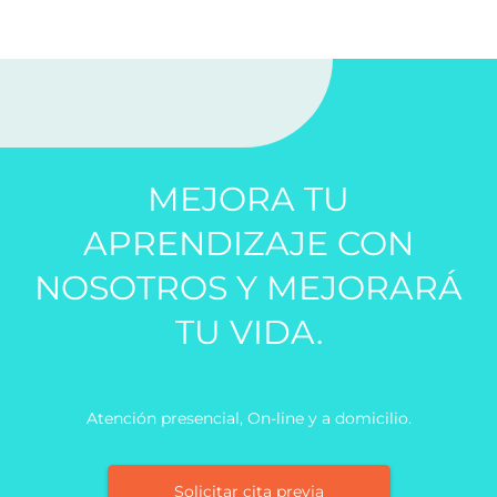
MEJORA TU
APRENDIZAJE CON
NOSOTROS Y MEJORARÁ
TU VIDA.
Atención presencial, On-line y a domicilio.
Solicitar cita previa