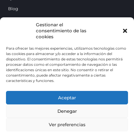
Blog
Contacto
Gestionar el
consentimiento de las
cookies
Para ofrecer las mejores experiencias, utilizamos tecnologías como
las cookies para almacenar y/o acceder a la información del
dispositivo. El consentimiento de estas tecnologías nos permitirá
procesar datos como el comportamiento de navegación o las
identificaciones únicas en este sitio. No consentir o retirar el
consentimiento, puede afectar negativamente a ciertas
características y funciones.
Centro de la voz © 2026 Todos los derechos
Aceptar
reservados
Denegar
Aviso Legal
Política de privacidad
Política de cookies (UE)
Ver preferencias
Desarrollo web:
B2B Activa